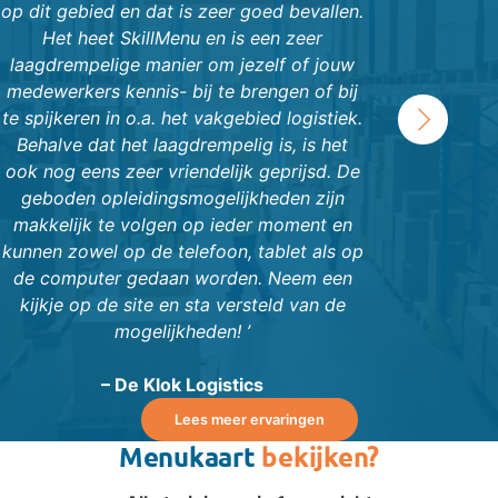
op dit gebied en dat is zeer goed bevallen.
onderhielden
Het heet SkillMenu en is een zeer
studiepunten,
laagdrempelige manier om jezelf of jouw
voor certificat
medewerkers kennis- bij te brengen of bij
we de micro
›
te spijkeren in o.a. het vakgebied logistiek.
praktijkdag
Behalve dat het laagdrempelig is, is het
optimaal resul
ook nog eens zeer vriendelijk geprijsd. De
van de pilo
geboden opleidingsmogelijkheden zijn
Skillmenu niet
makkelijk te volgen op ieder moment en
kunnen zowel op de telefoon, tablet als op
de computer gedaan worden. Neem een
– 
kijkje op de site en sta versteld van de
mogelijkheden! ’
– De Klok Logistics
Lees meer ervaringen
Menukaart
bekijken?