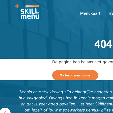
Menukaart
Tr
404
De pagina kan helaas niet gev
Ga terug naar home
‘Kennis en ontwikkeling zijn belangrijke aspecte
hun vakgebied. Onlangs heb ik kennis mogen mak
en dat is zeer goed bevallen. Het heet SkillMen
om jezelf of jouw medewerkers kennis- bij te br