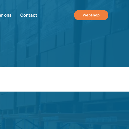
r ons
Contact
Webshop
 een pilot van Skillmenu. Hierbij boden we onze medewerk
aarbij ze praktische vaardigheden leerden en onderhielden.
udiepunten, die ze in konden wisselen voor certificaten. B
e micro-trainingen met interne praktijkdagen. Dit zorgde