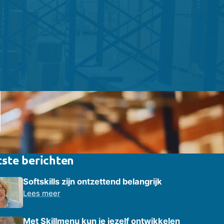
. De positieve uitkomst van de pilot heeft ertoe geleid dat
niet meer weg te denken is bij ons bedrijf! ’
– UTS Verkroost
tste berichten
Softskills zijn ontzettend belangrijk
Lees meer
Met Skillmenu kun je jezelf ontwikkelen