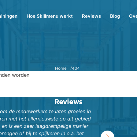
ainingen
Hoe Skillmenu werkt
Reviews
Blog
Ove
Home
404
onden worden
Reviews
n om de medewerkers te laten groeien in
‘Wij deden mee aan
en met het allernieuwste op dit gebied
trainingen aan w
u en is een zeer laagdrempelige manier
verdienden ze st
engen of bij te spijkeren in o.a. het
combineerden we d